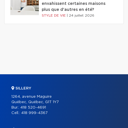
envahissent certaines maisons
plus que d'autres en été?
STYLE DE VIE
|
24 juillet 2026
SILLERY
1264, avenue Maguire
Québec, Québec, G1T 1Y7
Bur.:
418 520-4691
Cell.:
418 999-4367